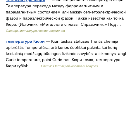
Температура перехода между ферромагнитным и
парамагнитным состоянием или между сегнетоэлектрической
фазой и параэлектрической фазой. Также известна как точка
Кюри. (Источник: «Металлы и сплавы. Справочник.» Под …
Словарь металлургических терминов
температура Кюри
— Kiuri taškas statusas T sritis chemija
apibrėžtis Temperatūra, arti kurios šuoliškai pakinta kai kurių
kristalinių medžiagų būdingos fizikinės savybės. atitikmenys: angl.
Curie temperature; point Curie rus. Кюри точка; температура
Кюри ryšiai:… …
Chemijos terminų aiškinamasis žodynas