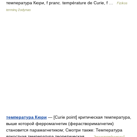
температура Кюри, f pranc. température de Curie, f …
Fizikos
terminų žodynas
температура Кюри
— [Curie point] критическая температура,
выше которой ферромагнетик (ферастворимагнетик)
становится парамагнетиком; Смотри также: Температура
яркостная температура теоретическая …
Энциклопедический