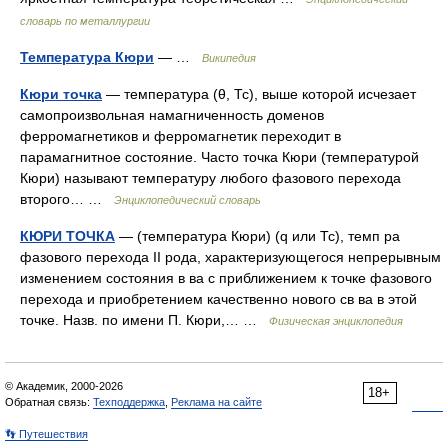
словарь по металлургии
Температура Кюри
— …
Википедия
Кюри точка
— температура (θ, Тс), выше которой исчезает
самопроизвольная намагниченность доменов
ферромагнетиков и ферромагнетик переходит в
парамагнитное состояние. Часто точка Кюри (температурой
Кюри) называют температуру любого фазового перехода
второго… …
Энциклопедический словарь
КЮРИ ТОЧКА
— (температура Кюри) (q или Тс), темп pa
фазового перехода II рода, характеризующегося непрерывным
изменением состояния в ва с приближением к точке фазового
перехода и приобретением качественно нового св ва в этой
точке. Назв. по имени П. Кюри,… …
Физическая энциклопедия
© Академик, 2000-2026
18+
Обратная связь:
Техподдержка
,
Реклама на сайте
👣 Путешествия